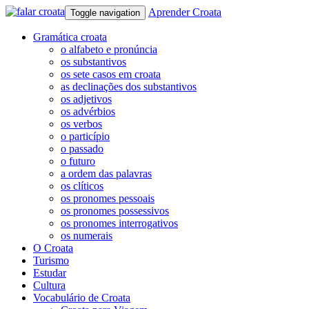
Aprender Croata
Toggle navigation
Gramática croata
o alfabeto e pronúncia
os substantivos
os sete casos em croata
as declinações dos substantivos
os adjetivos
os advérbios
os verbos
o particípio
o passado
o futuro
a ordem das palavras
os clíticos
os pronomes pessoais
os pronomes possessivos
os pronomes interrogativos
os numerais
O Croata
Turismo
Estudar
Cultura
Vocabulário de Croata