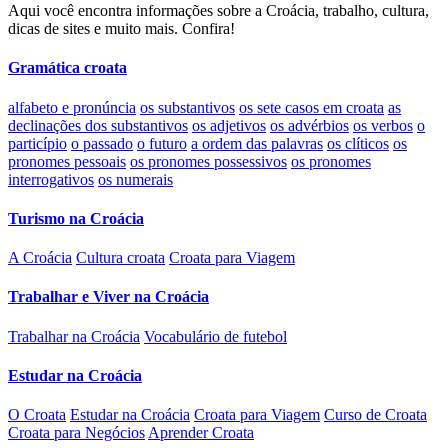
Aqui você encontra informações sobre a Croácia, trabalho, cultura,
dicas de sites e muito mais. Confira!
Gramática croata
alfabeto e pronúncia
os substantivos
os sete casos em croata
as
declinações dos substantivos
os adjetivos
os advérbios
os verbos
o
particípio
o passado
o futuro
a ordem das palavras
os clíticos
os
pronomes pessoais
os pronomes possessivos
os pronomes
interrogativos
os numerais
Turismo na Croácia
A Croácia
Cultura croata
Croata para Viagem
Trabalhar e Viver na Croácia
Trabalhar na Croácia
Vocabulário de futebol
Estudar na Croácia
O Croata
Estudar na Croácia
Croata para Viagem
Curso de Croata
Croata para Negócios
Aprender Croata