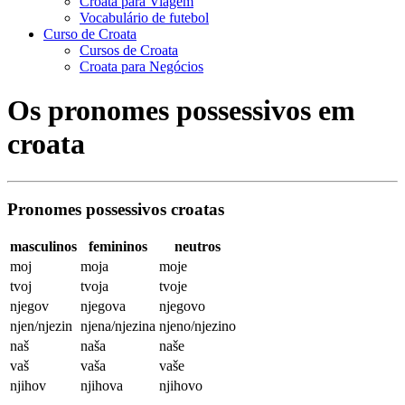
Croata para Viagem
Vocabulário de futebol
Curso de Croata
Cursos de Croata
Croata para Negócios
Os pronomes possessivos em
croata
Pronomes possessivos croatas
masculinos
femininos
neutros
moj
moja
moje
tvoj
tvoja
tvoje
njegov
njegova
njegovo
njen/njezin
njena/njezina
njeno/njezino
naš
naša
naše
vaš
vaša
vaše
njihov
njihova
njihovo