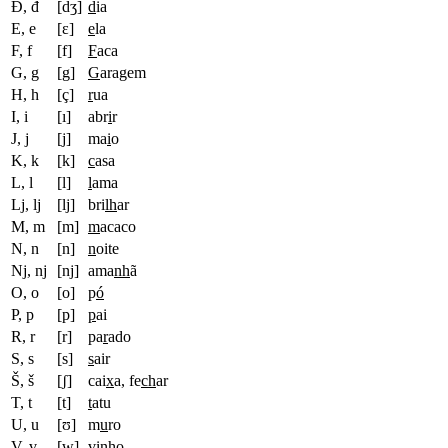
Đ, đ
[dʒ]
d
ia
E, e
[ɛ]
e
la
F, f
[f]
F
aca
G, g
[g]
G
aragem
H, h
[ç]
r
ua
I, i
[ı]
abr
i
r
J, j
[j]
ma
i
o
K, k
[k]
c
asa
L, l
[l]
l
ama
Lj, lj
[lj]
bri
lh
ar
M, m
[m]
m
acaco
N, n
[n]
n
oite
Nj, nj
[nj]
ama
nh
ã
O, o
[o]
p
ó
P, p
[p]
p
ai
R, r
[r]
pa
r
ado
S, s
[s]
s
air
Š, š
[ʃ]
cai
x
a, fe
ch
ar
T, t
[t]
t
atu
U, u
[ʊ]
m
u
ro
V, v
[w]
v
inho