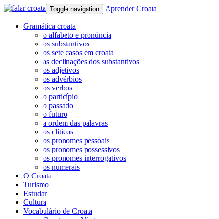
Aprender Croata
Toggle navigation
Gramática croata
o alfabeto e pronúncia
os substantivos
os sete casos em croata
as declinações dos substantivos
os adjetivos
os advérbios
os verbos
o particípio
o passado
o futuro
a ordem das palavras
os clíticos
os pronomes pessoais
os pronomes possessivos
os pronomes interrogativos
os numerais
O Croata
Turismo
Estudar
Cultura
Vocabulário de Croata