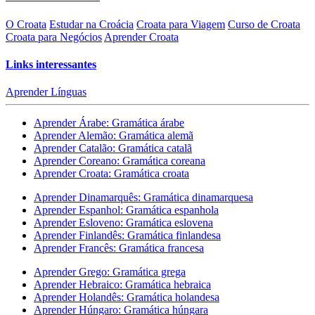
O Croata
Estudar na Croácia
Croata para Viagem
Curso de Croata
Croata para Negócios
Aprender Croata
Links interessantes
Aprender Línguas
Aprender Árabe: Gramática árabe
Aprender Alemão: Gramática alemã
Aprender Catalão: Gramática catalã
Aprender Coreano: Gramática coreana
Aprender Croata: Gramática croata
Aprender Dinamarquês: Gramática dinamarquesa
Aprender Espanhol: Gramática espanhola
Aprender Esloveno: Gramática eslovena
Aprender Finlandês: Gramática finlandesa
Aprender Francês: Gramática francesa
Aprender Grego: Gramática grega
Aprender Hebraico: Gramática hebraica
Aprender Holandês: Gramática holandesa
Aprender Húngaro: Gramática húngara