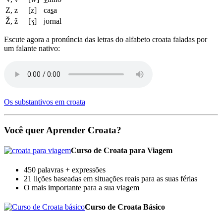
Z, z
[z]
ca
s
a
Ž, ž
[ʒ]
j
ornal
Escute agora a pronúncia das letras do alfabeto croata faladas por
um falante nativo:
Os substantivos em croata
Você quer Aprender Croata?
Curso de Croata para Viagem
450 palavras + expressões
21 lições baseadas em situações reais para as suas férias
O mais importante para a sua viagem
Curso de Croata Básico