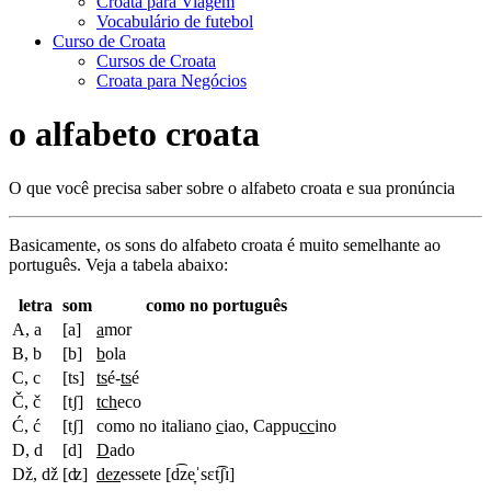
Croata para Viagem
Vocabulário de futebol
Curso de Croata
Cursos de Croata
Croata para Negócios
o alfabeto croata
O que você precisa saber sobre o alfabeto croata e sua pronúncia
Basicamente, os sons do alfabeto croata é muito semelhante ao
português. Veja a tabela abaixo:
letra
som
como no português
A, a
[a]
a
mor
B, b
[b]
b
ola
C, c
[ts]
ts
é-
ts
é
Č, č
[tʃ]
tch
eco
Ć, ć
[tʃ]
como no italiano
c
iao, Cappu
cc
ino
D, d
[d]
D
ado
Dž, dž
[ʣ]
dez
essete [d͡ze̞ˈsɛt͡ʃɪ]