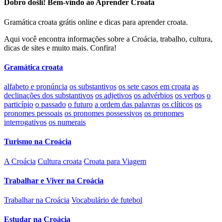
Dobro došli! Bem-vindo ao Aprender Croata
Gramática croata grátis online e dicas para aprender croata.
Aqui você encontra informações sobre a Croácia, trabalho, cultura,
dicas de sites e muito mais. Confira!
Gramática croata
alfabeto e pronúncia
os substantivos
os sete casos em croata
as
declinações dos substantivos
os adjetivos
os advérbios
os verbos
o
particípio
o passado
o futuro
a ordem das palavras
os clíticos
os
pronomes pessoais
os pronomes possessivos
os pronomes
interrogativos
os numerais
Turismo na Croácia
A Croácia
Cultura croata
Croata para Viagem
Trabalhar e Viver na Croácia
Trabalhar na Croácia
Vocabulário de futebol
Estudar na Croácia