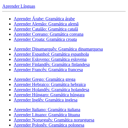
Aprender Línguas
Aprender Árabe: Gramática árabe
Aprender Alemão: Gramática alemã
Aprender Catalão: Gramática catalã
Aprender Coreano: Gramática coreana
Aprender Croata: Gramática croata
Aprender Dinamarquês: Gramática dinamarquesa
Aprender Espanhol: Gramática espanhola
Aprender Esloveno: Gramática eslovena
Aprender Finlandês: Gramática finlandesa
Aprender Francês: Gramática francesa
Aprender Grego: Gramática grega
Aprender Hebraico: Gramática hebraica
Aprender Holandês: Gramática holandesa
Aprender Húngaro: Gramática húngara
Aprender Inglês: Gramática inglesa
Aprender Italiano: Gramática italiana
Aprender Lituano: Gramática lituana
Aprender Norueguês: Gramática norueguesa
Aprender Polonês: Gramática polonesa