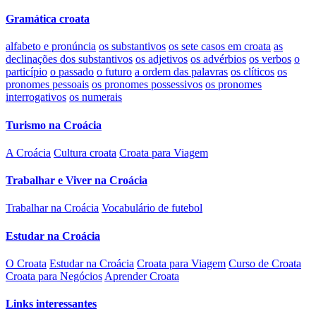
Gramática croata
alfabeto e pronúncia
os substantivos
os sete casos em croata
as
declinações dos substantivos
os adjetivos
os advérbios
os verbos
o
particípio
o passado
o futuro
a ordem das palavras
os clíticos
os
pronomes pessoais
os pronomes possessivos
os pronomes
interrogativos
os numerais
Turismo na Croácia
A Croácia
Cultura croata
Croata para Viagem
Trabalhar e Viver na Croácia
Trabalhar na Croácia
Vocabulário de futebol
Estudar na Croácia
O Croata
Estudar na Croácia
Croata para Viagem
Curso de Croata
Croata para Negócios
Aprender Croata
Links interessantes