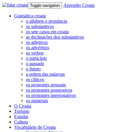
Aprender Croata
Toggle navigation
Gramática croata
o alfabeto e pronúncia
os substantivos
os sete casos em croata
as declinações dos substantivos
os adjetivos
os advérbios
os verbos
o particípio
o passado
o futuro
a ordem das palavras
os clíticos
os pronomes pessoais
os pronomes possessivos
os pronomes interrogativos
os numerais
O Croata
Turismo
Estudar
Cultura
Vocabulário de Croata